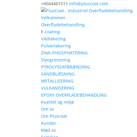
+4564461511
info@pluscoat.com
Velkommen
Overfladebehandling
E-coating
Vådlakering
Pulverlakering
ZINK-PHOSPHATERING
Slyngrensning
PYROLYSEAFBRÆNDING
SANDBLÆSNING
METALLISERING
VULKANISERING
EPOXY OVERFLADEBEHANDLING
Kvalitet og miljø
Om os
Om Pluscoat
Kunder
Mød os